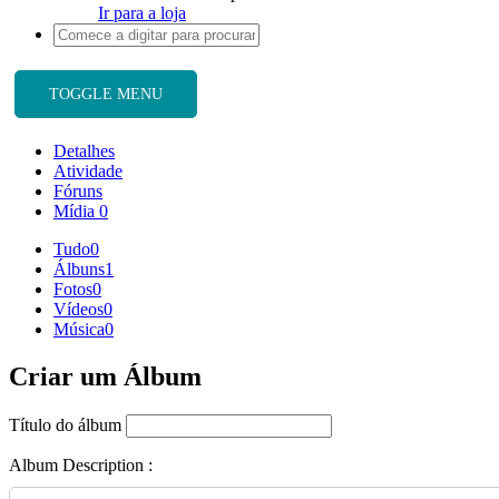
Ir para a loja
TOGGLE MENU
Detalhes
Atividade
Fóruns
Mídia
0
Tudo
0
Álbuns
1
Fotos
0
Vídeos
0
Música
0
Criar um Álbum
Título do álbum
Album Description :