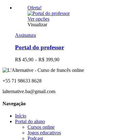
Oferta!
Este
Ver opções
produto
Visualizar
tem
Assinatura
várias
variantes.
Portal do professor
As
opções
podem
Faixa
R$
45,90
–
R$
399,90
ser
de
escolhidas
preço:
na
R$ 45,90
página
+55 71 98633 8628
através
do
R$ 399,90
lalternative.ba@gmail.com
produto
Navegação
Início
Portal do aluno
Cursos online
Jogos educativos
Podcast