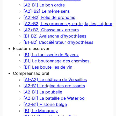
[A2-B1] Le bon ordre
[A2]-B2] Le même sens
[A2>B2] Folie de pronoms
[A2>B2] Les pronoms y, en, le, la, les, lui, leur
[A2>B2] Chasse aux erreurs
[B1-B2] Avalanche d’hypothèses
[B1-B2] L’accélérateur d’hypothèses
Escutar e escrever
[B1] La tapisserie de Bayeux
[B1] Le boutonnage des chemises
[B1] Les bouteilles de vin
Compreensão oral
[A1-A2] Le château de Versailles
[A2-B1] L’origine des croissants
[A2-B1] La poubelle
[A2-B1] La bataille de Waterloo
[A2-B1] Histoire belge
[B1] Le Monopoly