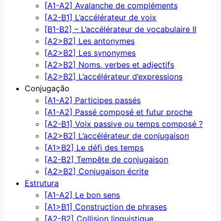
[A1-A2] Avalanche de compléments
[A2-B1] L’accélérateur de voix
[B1-B2] – L’accélérateur de vocabulaire II
[A2>B2] Les antonymes
[A2>B2] Les synonymes
[A2>B2] Noms, verbes et adjectifs
[A2>B2] L’accélérateur d’expressions
Conjugação
[A1-A2] Participes passés
[A1-A2] Passé composé et futur proche
[A2-B1] Voix passive ou temps composé ?
[A2>B2] L’accélérateur de conjugaison
[A1>B2] Le défi des temps
[A2-B2] Tempête de conjugaison
[A2>B2] Conjugaison écrite
Estrutura
[A1-A2] Le bon sens
[A1>B1] Construction de phrases
[A2-B2] Collision linguistique