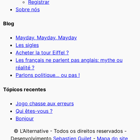
Registrar
Sobre nós
Blog
Mayday, Mayday, Mayday
Les sigles
Acheter la tour Eiffel ?
Les français ne parlent pas anglais: mythe ou
réalité ?
Parlons politique… ou pas !
Tópicos recentes
Jogo chasse aux erreurs
Qui êtes-vous ?
Bonjour
© L’Alternative - Todos os direitos reservados -
Desenvolvimento
Sebastien Guilet
-
Mapa do site