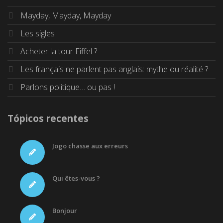
Mayday, Mayday, Mayday
Les sigles
Acheter la tour Eiffel ?
Les français ne parlent pas anglais: mythe ou réalité ?
Parlons politique… ou pas !
Tópicos recentes
Jogo chasse aux erreurs
Qui êtes-vous ?
Bonjour