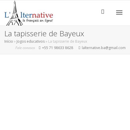
ALTE
La tapisserie de Bayeux
Início
»
Jogos educativos
»
La tapisserie de Bayeux
Fale conosco
+55 71 98633 8628
lalternative.ba@gmail.com