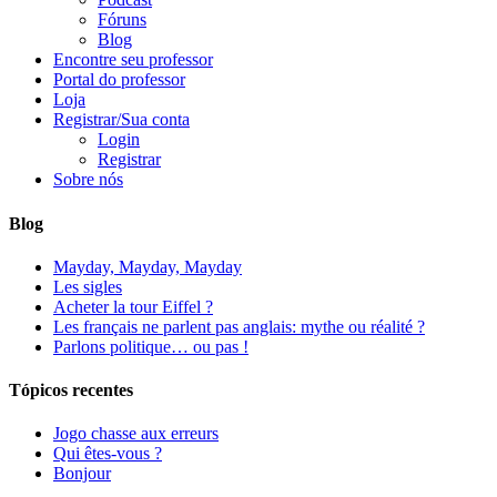
Fóruns
Blog
Encontre seu professor
Portal do professor
Loja
Registrar/Sua conta
Login
Registrar
Sobre nós
Blog
Mayday, Mayday, Mayday
Les sigles
Acheter la tour Eiffel ?
Les français ne parlent pas anglais: mythe ou réalité ?
Parlons politique… ou pas !
Tópicos recentes
Jogo chasse aux erreurs
Qui êtes-vous ?
Bonjour