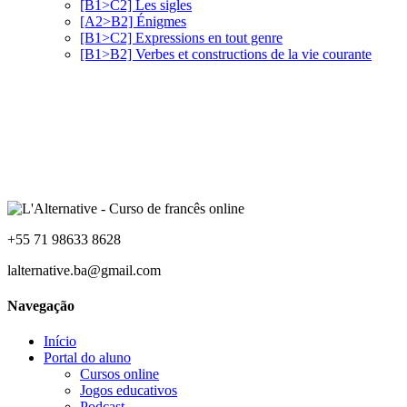
[B1>C2] Les sigles
[A2>B2] Énigmes
[B1>C2] Expressions en tout genre
[B1>B2] Verbes et constructions de la vie courante
+55 71 98633 8628
lalternative.ba@gmail.com
Navegação
Início
Portal do aluno
Cursos online
Jogos educativos
Podcast