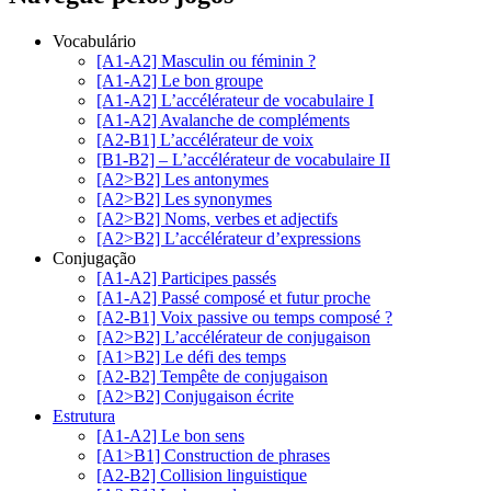
Vocabulário
[A1-A2] Masculin ou féminin ?
[A1-A2] Le bon groupe
[A1-A2] L’accélérateur de vocabulaire I
[A1-A2] Avalanche de compléments
[A2-B1] L’accélérateur de voix
[B1-B2] – L’accélérateur de vocabulaire II
[A2>B2] Les antonymes
[A2>B2] Les synonymes
[A2>B2] Noms, verbes et adjectifs
[A2>B2] L’accélérateur d’expressions
Conjugação
[A1-A2] Participes passés
[A1-A2] Passé composé et futur proche
[A2-B1] Voix passive ou temps composé ?
[A2>B2] L’accélérateur de conjugaison
[A1>B2] Le défi des temps
[A2-B2] Tempête de conjugaison
[A2>B2] Conjugaison écrite
Estrutura
[A1-A2] Le bon sens
[A1>B1] Construction de phrases
[A2-B2] Collision linguistique