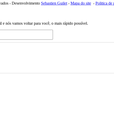
ervados - Desenvolvimento
Sebastien Guilet
-
Mapa do site
-
Politica de
 e nós vamos voltar para você, o mais rápido possível.