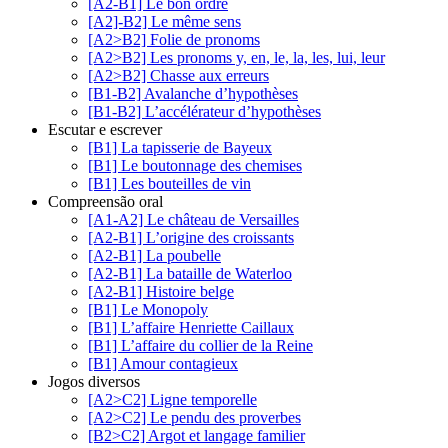
[A2-B1] Le bon ordre
[A2]-B2] Le même sens
[A2>B2] Folie de pronoms
[A2>B2] Les pronoms y, en, le, la, les, lui, leur
[A2>B2] Chasse aux erreurs
[B1-B2] Avalanche d’hypothèses
[B1-B2] L’accélérateur d’hypothèses
Escutar e escrever
[B1] La tapisserie de Bayeux
[B1] Le boutonnage des chemises
[B1] Les bouteilles de vin
Compreensão oral
[A1-A2] Le château de Versailles
[A2-B1] L’origine des croissants
[A2-B1] La poubelle
[A2-B1] La bataille de Waterloo
[A2-B1] Histoire belge
[B1] Le Monopoly
[B1] L’affaire Henriette Caillaux
[B1] L’affaire du collier de la Reine
[B1] Amour contagieux
Jogos diversos
[A2>C2] Ligne temporelle
[A2>C2] Le pendu des proverbes
[B2>C2] Argot et langage familier