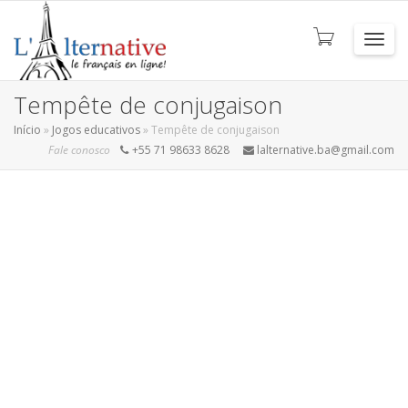
ALT
Tempête de conjugaison
Início
»
Jogos educativos
»
Tempête de conjugaison
Fale conosco
+55 71 98633 8628
lalternative.ba@gmail.com