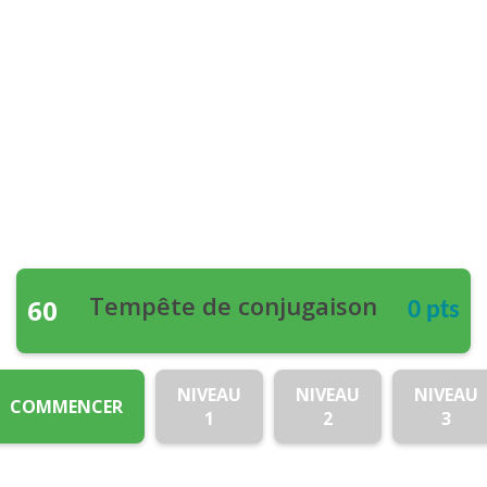
Tempête de conjugaison
60
0 pts
NIVEAU
NIVEAU
NIVEAU
COMMENCER
1
2
3