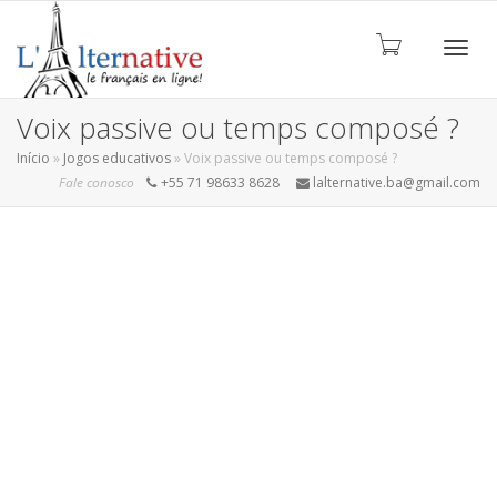
ALT
Voix passive ou temps composé ?
Início
»
Jogos educativos
»
Voix passive ou temps composé ?
Fale conosco
+55 71 98633 8628
lalternative.ba@gmail.com