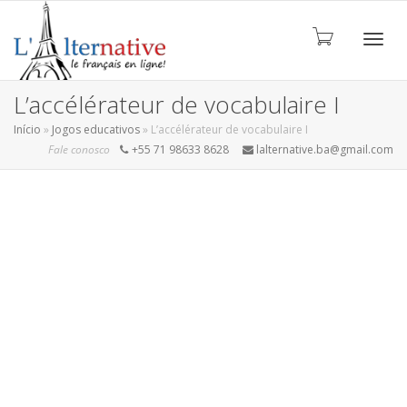
ALT
L’accélérateur de vocabulaire I
Início
»
Jogos educativos
»
L’accélérateur de vocabulaire I
Fale conosco
+55 71 98633 8628
lalternative.ba@gmail.com