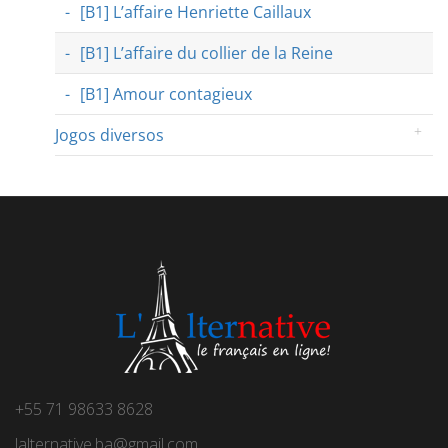
[B1] L’affaire Henriette Caillaux
[B1] L’affaire du collier de la Reine
[B1] Amour contagieux
Jogos diversos
+55 71 98633 8628
lalternative.ba@gmail.com