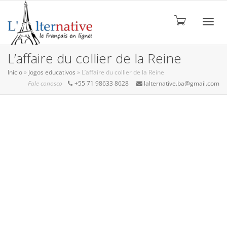
ALTE
L’affaire du collier de la Reine
Início
»
Jogos educativos
»
L’affaire du collier de la Reine
Fale conosco
+55 71 98633 8628
lalternative.ba@gmail.com