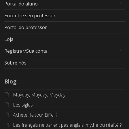
Portal do aluno
Encontre seu professor
Portal do professor
Loja
Registrar/Sua conta
Sobre nós
Blog
Mayday, Mayday, Mayday
Les sigles
Acheter la tour Eiffel ?
Les français ne parlent pas anglais: mythe ou réalité ?