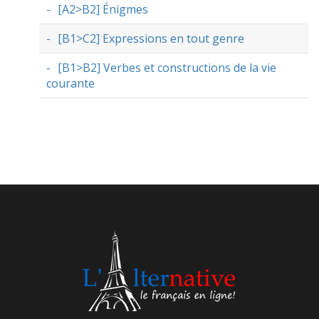
[A2>B2] Énigmes
[B1>C2] Expressions en tout genre
[B1>B2] Verbes et constructions de la vie
courante