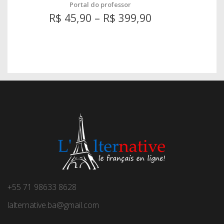
Portal do professor
R$
45,90
–
R$
399,90
+55 71 98633 8628
lalternative.ba@gmail.com