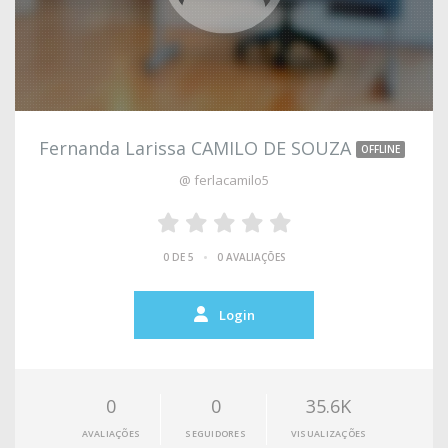
Fernanda Larissa CAMILO DE SOUZA
OFFLINE
@ ferlacamilo5
•
0 DE 5
0 AVALIAÇÕES
Login
0
0
35.6K
AVALIAÇÕES
SEGUIDORES
VISUALIZAÇÕES